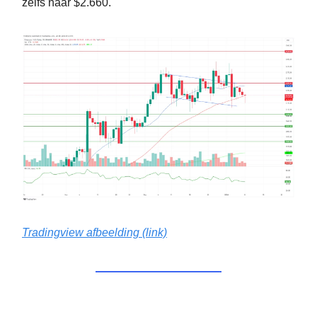
zelfs naar $2.660.
Tradingview afbeelding (link)