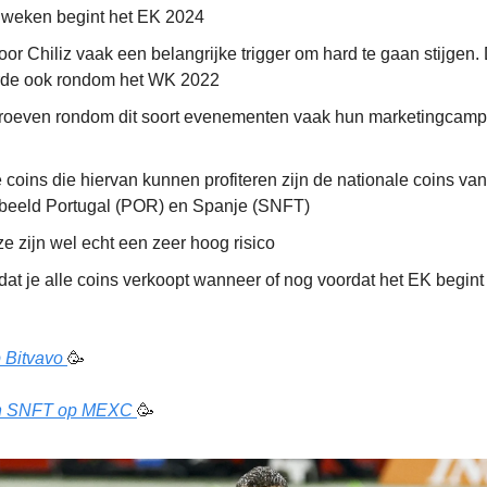
 weken begint het EK 2024
voor Chiliz vaak een belangrijke trigger om hard te gaan stijgen. 
de ook rondom het WK 2022
roeven rondom dit soort evenementen vaak hun marketingcamp
coins die hiervan kunnen profiteren zijn de nationale coins van
rbeeld Portugal (POR) en Spanje (SNFT)
e zijn wel echt een zeer hoog risico
dat je alle coins verkoopt wanneer of nog voordat het EK begint 
 B
itvavo
🥳
n SNFT op
MEXC
🥳