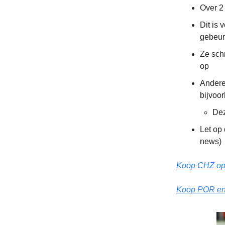
Over 2
Dit is 
gebeur
Ze sch
op
Andere 
bijvoo
Dez
Let op 
news)
Koop CHZ op
Koop POR e