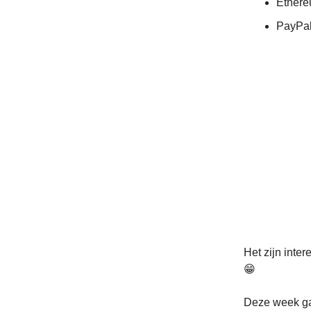
Ethere
PayPal
Het zijn inte
😁
Deze week ga