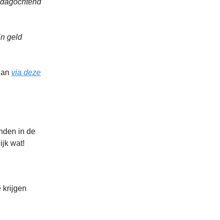
ondagochtend
in geld
 dan
via deze
nden in de
ijk wat!
 krijgen