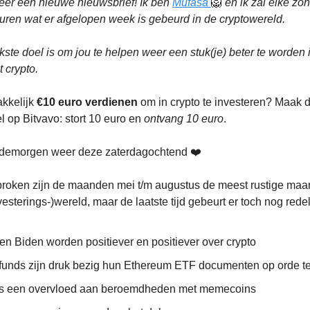
eer een nieuwe nieuwsbrief! Ik ben
Mufasa
🦁
en ik zal elke z
uren wat er afgelopen week is gebeurd in de cryptowereld.
jkste doel is om jou te helpen weer een stuk(je) beter te worden 
 crypto.
akkelijk
€10 euro verdienen
om in crypto te investeren? Maak
l op Bitvavo: stort 10 euro en
ontvang 10 euro
.
demorgen weer deze zaterdagochtend ❤️
roken zijn de maanden mei t/m augustus de meest rustige maa
vesterings-)wereld, maar de laatste tijd gebeurt er toch nog redel
en Biden worden positiever en positiever over crypto
unds zijn druk bezig hun Ethereum ETF documenten op orde te
 een overvloed aan beroemdheden met memecoins