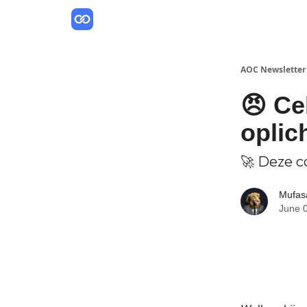
AOC Newsletter
😠 Ce
oplic
🚀 Deze c
Mufas
June 