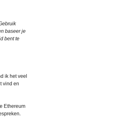
 Gebruik
en baseer je
d bent te
d ik het veel
t vind en
te Ethereum
bespreken.