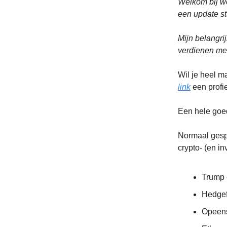
Welkom bij w
een update st
Mijn belangri
verdienen met
Wil je heel m
link
een profie
Een hele goe
Normaal gesp
crypto- (en in
Trump 
Hedgef
Opeens