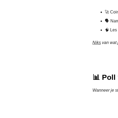
🚀 Coi
🗣️ Nar
🧠 Les 
Niks
van wat j
📊 Pol
Wanneer je ste