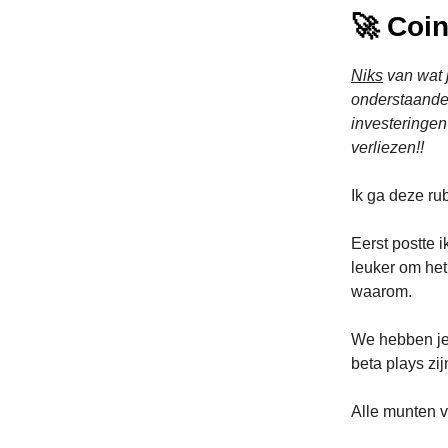
🚀 Coi
Niks
van wat j
onderstaande 
investeringen
verliezen!!
Ik ga deze ru
Eerst postte 
leuker om het
waarom.
We hebben je 
beta plays zi
Alle munten v