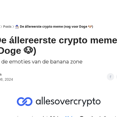
Posts
🧙🏼‍♂️ De állereerste crypto meme (nog voor Doge 🐶)
️ De állereerste crypto mem
Doge 🐶)
jn de emoties van de banana zone
a
08, 2024