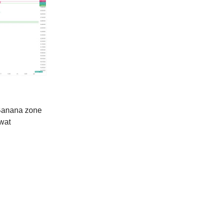
“Banana zone
 wat