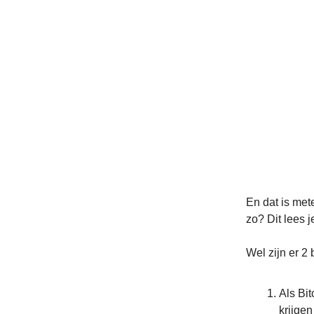
En dat is me
zo? Dit lees j
Wel zijn er 2
Als Bi
krijgen