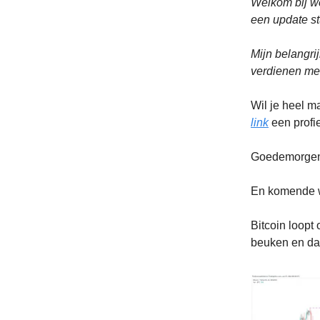
Welkom bij w
een update st
Mijn belangri
verdienen met
Wil je heel m
link
een profie
Goedemorgen
En komende w
Bitcoin loopt
beuken en dat