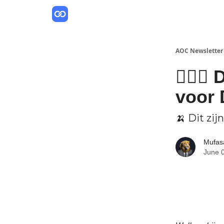
AOC Newsletter
🧙🏼‍♂
voor 
🍌 Dit zi
Mufas
June 