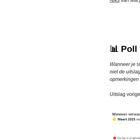
Niks
van wat j
📊 Pol
Wanneer je ste
niet de uitsla
opmerkingen i
Uitslag vorige