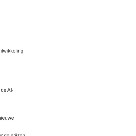
ntwikkeling,
 de AI-
 nieuwe
r de prijzen