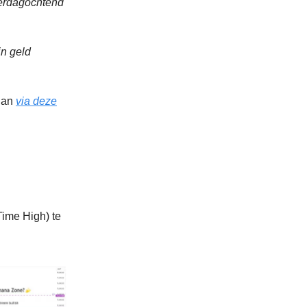
terdagochtend
in geld
 dan
via deze
Time High) te