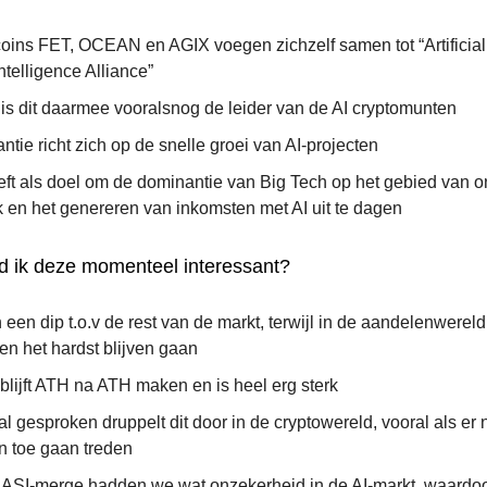
coins FET, OCEAN en AGIX voegen zichzelf samen tot “Artificial
telligence Alliance”
e is dit daarmee vooralsnog de leider van de AI cryptomunten
antie richt zich op de snelle groei van AI-projecten
eft als doel om de dominantie van Big Tech op het gebied van o
k en het genereren van inkomsten met AI uit te dagen
 ik deze momenteel interessant?
in een dip t.o.v de rest van de markt, terwijl in de aandelenwereld
en het hardst blijven gaan
blijft ATH na ATH maken en is heel erg sterk
l gesproken druppelt dit door in de cryptowereld, vooral als er
 toe gaan treden
 ASI-merge hadden we wat onzekerheid in de AI-markt, waardoo