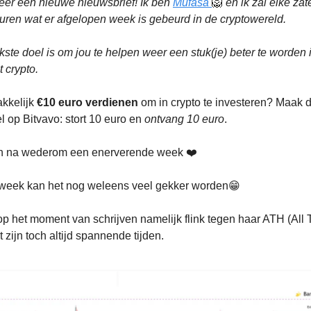
eer een nieuwe nieuwsbrief! Ik ben
Mufasa
🦁
en ik zal elke za
uren wat er afgelopen week is gebeurd in de cryptowereld.
jkste doel is om jou te helpen weer een stuk(je) beter te worden 
 crypto.
akkelijk
€10 euro verdienen
om in crypto te investeren? Maak
l op Bitvavo: stort 10 euro en
ontvang 10 euro
.
 na wederom een enerverende week ❤️
eek kan het nog weleens veel gekker worden😁
 op het moment van schrijven namelijk flink tegen haar ATH (All 
 zijn toch altijd spannende tijden.