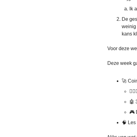
Ik 
De ges
weinig 
kans kl
Voor deze we
Deze week ga
🚀 Coi
🧙
🤖 
🎮 
🧠 Les