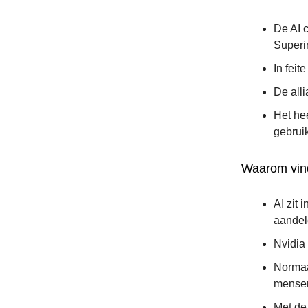
De AI 
Superin
In feit
De alli
Het he
gebrui
Waarom vind
AI zit 
aandel
Nvidia 
Normaa
mensen
Met de