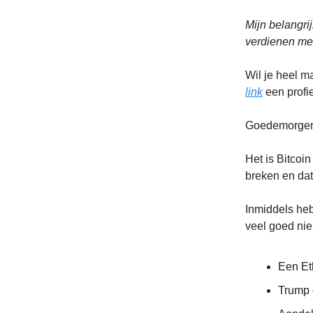
Mijn belangri
verdienen met
Wil je heel m
link
een profie
Goedemorge
Het is Bitcoi
breken en dat 
Inmiddels heb
veel goed ni
Een Et
Trump d