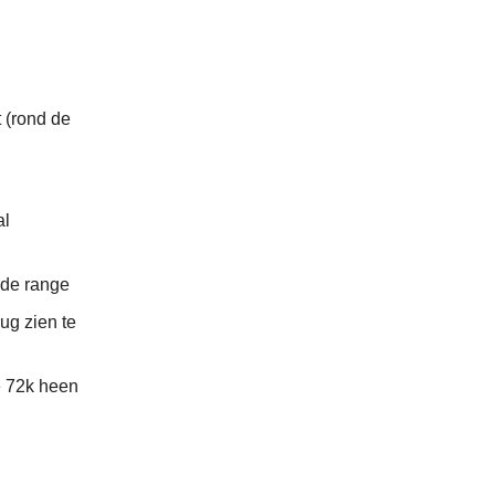
 (rond de
al
 de range
ug zien te
e 72k heen