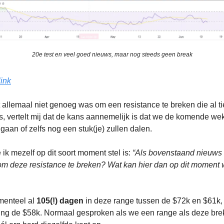
20e test en veel goed nieuws, maar nog steeds geen break
ink
it allemaal niet genoeg was om een resistance te breken die al ti
is, vertelt mij dat de kans aannemelijk is dat we de komende we
 gaan of zelfs nog een stuk(je) zullen dalen.
 ik mezelf op dit soort moment stel is:
“Als bovenstaand nieuws 
m deze resistance te breken? Wat kan hier dan op dit moment 
menteel al
105(!) dagen
in deze range tussen de $72k en $61k, 
hting de $58k. Normaal gesproken als we een range als deze bre