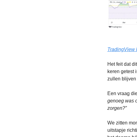
TradingView l
Het feit dat d
keren getest 
zullen blijven
Een vraag die
genoeg was o
zorgen?”
We zitten mo
uitstapje ric