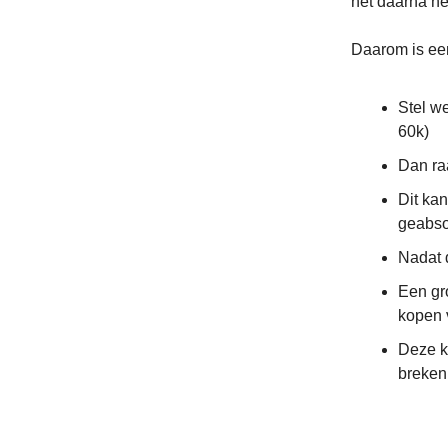
het daarna hé
Daarom is ee
Stel w
60k)
Dan raa
Dit kan
geabso
Nadat 
Een gr
kopen 
Deze k
breken