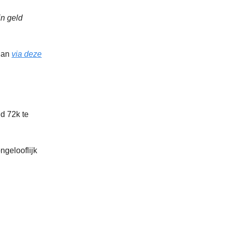
in geld
 dan
via deze
d 72k te
ngelooflijk