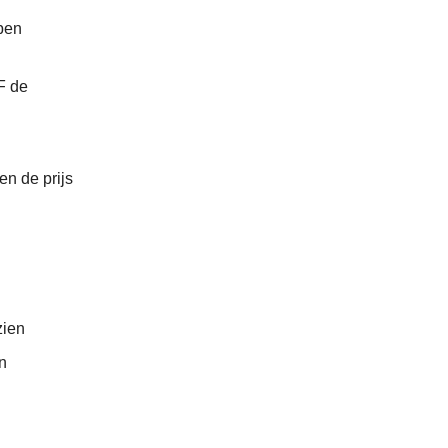
ben
F de
en de prijs
zien
n