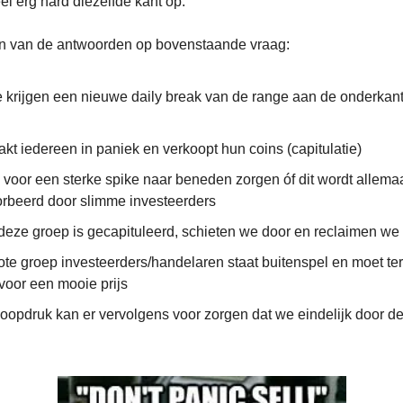
él erg hard diezelfde kant op.
n van de antwoorden op bovenstaande vraag:
e krijgen een nieuwe daily break van de range aan de onderkant
kt iedereen in paniek en verkoopt hun coins (capitulatie)
 voor een sterke spike naar beneden zorgen óf dit wordt allema
rbeerd door slimme investeerders
deze groep is gecapituleerd, schieten we door en reclaimen we
ote groep investeerders/handelaren staat buitenspel en moet ter
voor een mooie prijs
oopdruk kan er vervolgens voor zorgen dat we eindelijk door d