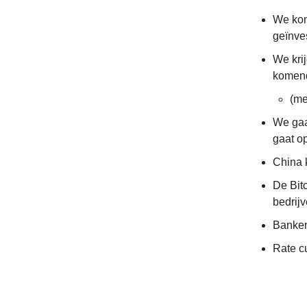
We kom
geïnve
We kri
komen
(me
We gaan
gaat o
China 
De Bit
bedrij
Banken 
Rate c