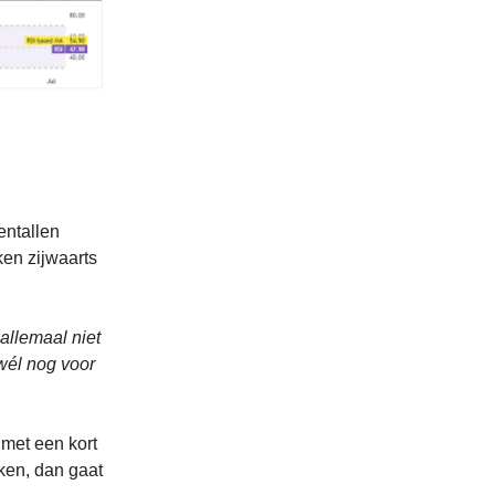
entallen
ken zijwaarts
allemaal niet
wél nog voor
met een kort
ken, dan gaat