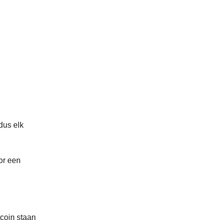
 dus elk
or een
tcoin staan