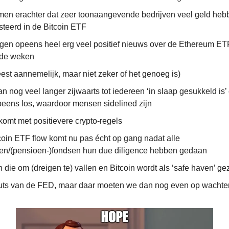
en erachter dat zeer toonaangevende bedrijven veel geld heb
steerd in de Bitcoin ETF
jgen opeens heel erg veel positief nieuws over de Ethereum ET
de weken
est aannemelijk, maar niet zeker of het genoeg is)
 nog veel langer zijwaarts tot iedereen ‘in slaap gesukkeld is’ 
peens los, waardoor mensen sidelined zijn
komt met positievere crypto-regels
coin ETF flow komt nu pas écht op gang nadat alle
ven/(pensioen-)fondsen hun due diligence hebben gedaan
die om (dreigen te) vallen en Bitcoin wordt als ‘safe haven’ ge
uts van de FED, maar daar moeten we dan nog even op wachte