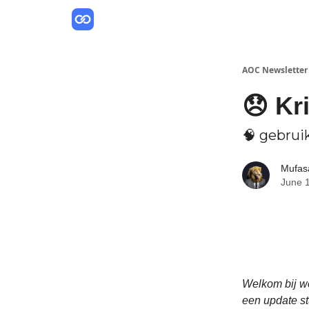
AOC Newsletter
😞 Kr
🧠 gebrui
Mufas
June 
Welkom bij w
een update st