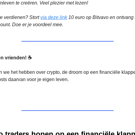
mleven te creëren. Veel plezier met lezen!
te verdienen? Stort
via deze link
10 euro op Bitvavo en ontvang 
ccount. Doe er je voordeel mee.
n vrienden! ☕
 we het hebben over crypto, de droom op een financiële klappe
osts daarvan voor je eigen leven.
o traders hopen op een financiële klap