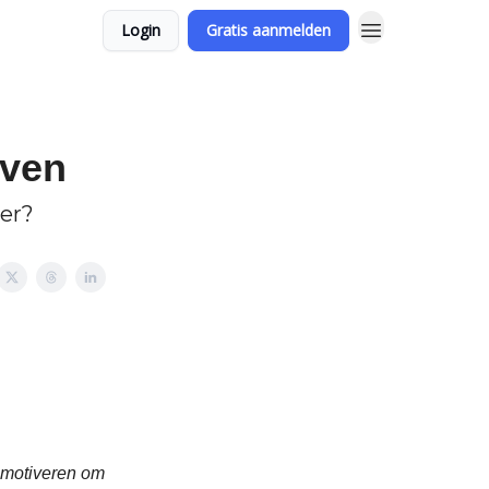
Login
Gratis aanmelden
even
per?
g motiveren om