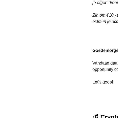
je eigen droo
Zin om €10,- 
extra in je a
Goedemorge
Vandaag gaan
opportunity c
Let’s gooo!
💰 Crypt