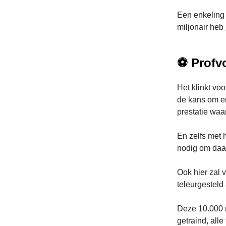
Een enkeling 
miljonair heb
⚽ Profv
Het klinkt voo
de kans om er
prestatie waa
En zelfs met 
nodig om daad
Ook hier zal 
teleurgesteld 
Deze 10.000 
getraind, all