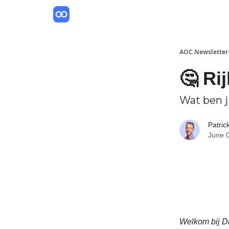
AOC Newsletter
🤔 Ri
Wat ben ji
Patric
June 
Welkom bij Dr