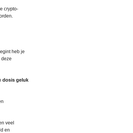
e crypto-
orden.
begint heb je
 deze
en
dosis
geluk
en
en veel
ld en