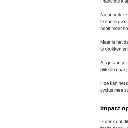
financiële kla
Nu hoor ik ze 
te spelen. Ze
nooit meer ho
Maar is het d
te drukken en
Als je aan je
blikken naar j
Hoe kan het d
cyclus mee s
Impact o
Ik denk dat d