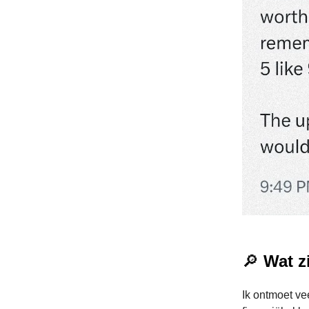
🔎
Wat zi
Ik ontmoet v