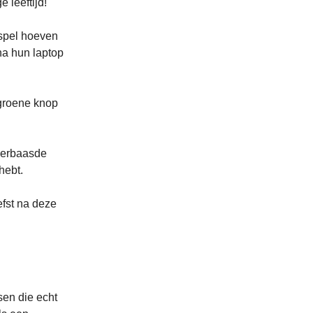
 leeftijd!
t spel hoeven
na hun laptop
 groene knop
 verbaasde
hebt.
efst na deze
sen die echt