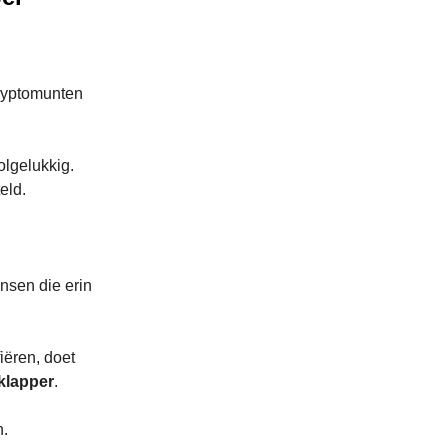
ryptomunten
lgelukkig.
eld.
nsen die erin
iëren, doet
 klapper
.
n.