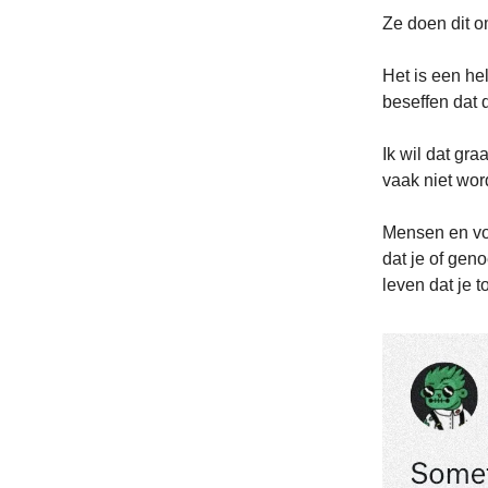
Ze doen dit o
Het is een hel
beseffen dat d
Ik wil dat gr
vaak niet wor
Mensen en voo
dat je of gen
leven dat je t