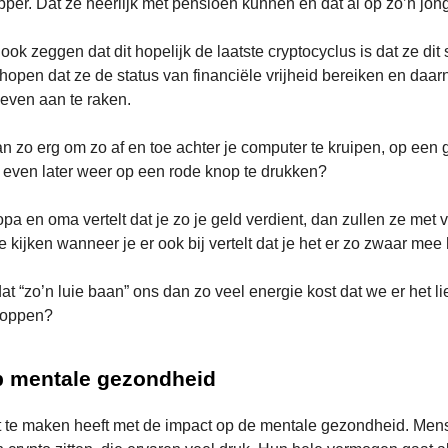
pper. Dat ze heerlijk met pensioen kunnen en dat al op zo’n jonge
ook zeggen dat dit hopelijk de laatste cryptocyclus is dat ze di
 hopen dat ze de status van financiële vrijheid bereiken en daar
even aan te raken.
an zo erg om zo af en toe achter je computer te kruipen, op een
 even later weer op een rode knop te drukken?
 opa en oma vertelt dat je zo je geld verdient, dan zullen ze met
e kijken wanneer je er ook bij vertelt dat je het er zo zwaar mee 
at “zo’n luie baan” ons dan zo veel energie kost dat we er het li
toppen?
p mentale gezondheid
it te maken heeft met de impact op de mentale gezondheid. Men