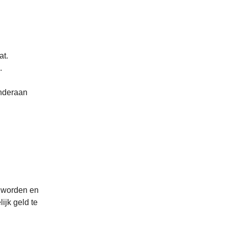
at.
.
onderaan
e worden en
ijk geld te