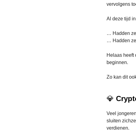
vervolgens to
Al deze tijd i
… Hadden ze d
… Hadden ze d
Helaas heeft
beginnen.
Zo kan dit oo
💎
Crypt
Veel jongeren
sluiten zichz
verdienen.